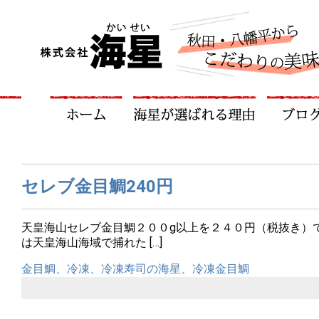
セレブ金目鯛240円
天皇海山セレブ金目鯛２００g以上を２４０円（税抜き）
は天皇海山海域で捕れた […]
金目鯛、冷凍、冷凍寿司の海星、冷凍金目鯛